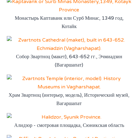
Монастырь Каптаванк или Сурб Минас, 1349 год,
Котайк
Собор Звартноц (макет), 643-652 гг., Эчмиадзин
(Вагаршапат)
Храм Звартноц (интерьер, модель), Исторический музей,
Вагаршапат
Алидзор - смотровая площадка, Сюникская область