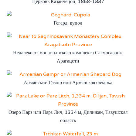
Церковь Казанчецоц, 1868-1887
Гегард, купол
Недалеко от монастырского комплекса Сагмосаванк,
Арагацотн
Армянский Гампр или Армянская овчарка
Озеро Парз или Парз Лич, 1334 м, Дилижан, Тавушская
область