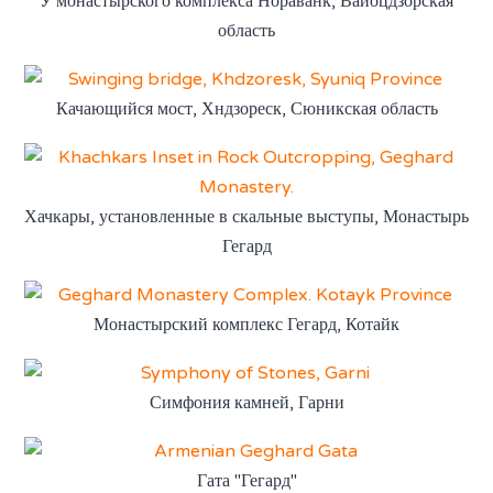
У монастырского комплекса Нораванк, Вайоцдзорская
область
Качающийся мост, Хндзореск, Сюникская область
Хачкары, установленные в скальные выступы, Монастырь
Гегард
Монастырский комплекс Гегард, Котайк
Симфония камней, Гарни
Гата "Гегард"