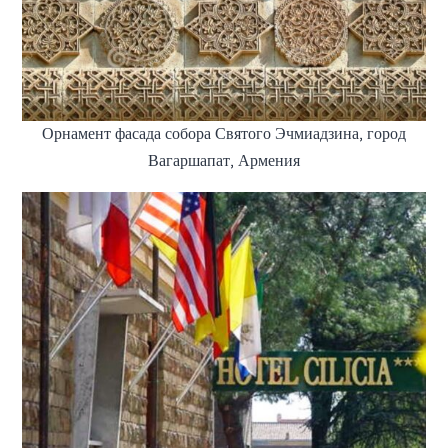
Орнамент фасада собора Святого Эчмиадзина, город
Вагаршапат, Армения